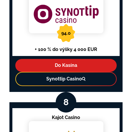
94.0
+ 100 % do výšky 4 000 EUR
Do Kasína
Synottip Casino
Kajot Casino