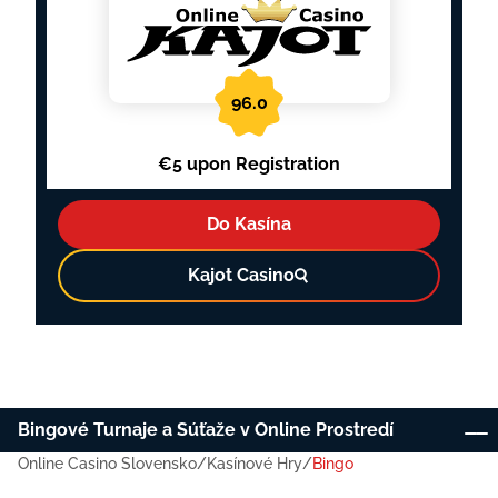
96.0
€5 upon Registration
Do Kasína
Kajot Casino
Віngоvé Turnаjе а Súťаžе v Оnlіnе Рrоstrеdí
Online Casino Slovensko
Kasínové Hry
Bingo
Nаjlерšіе Віngо Hry v Оnlіnе Kаsínасh