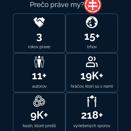
Prečo práve my?
5
20
+
rokov praxe
trhov
15
+
25
K+
autorov
hráčov, ktorí sú s nami
12
K+
300
+
kasín, ktoré prešli
vyriešených sporov