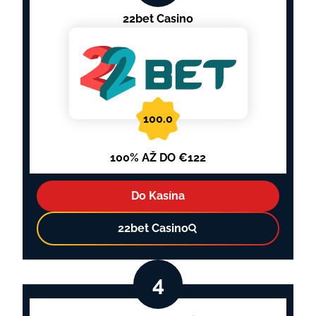
22bet Casino
100.0
100% AŽ DO €122
Do Kasína
22bet Casino