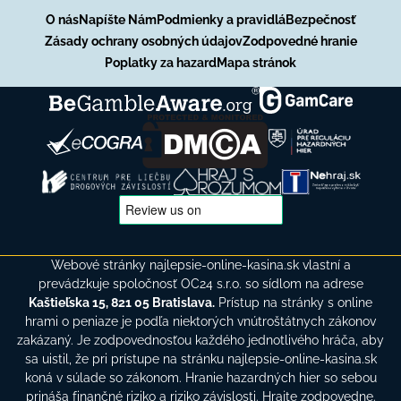
O nás
Napíšte Nám
Podmienky a pravidlá
Bezpečnosť
Zásady ochrany osobných údajov
Zodpovedné hranie
Poplatky za hazard
Mapa stránok
Webové stránky najlepsie-online-kasina.sk vlastní a
prevádzkuje spoločnosť OC24 s.r.o. so sídlom na adrese
Kaštieľska 15, 821 05 Bratislava.
Prístup na stránky s online
hrami o peniaze je podľa niektorých vnútroštátnych zákonov
zakázaný. Je zodpovednosťou každého jednotlivého hráča, aby
sa uistil, že pri prístupe na stránku najlepsie-online-kasina.sk
koná v súlade so zákonom. Hranie hazardných hier so sebou
prináša finančné riziko a riziko závislosti. Hrajte zodpovedne.