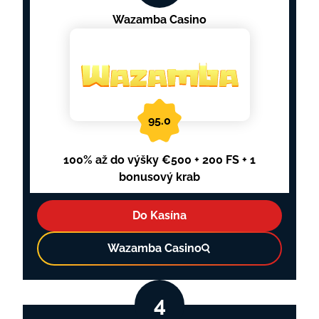
Wazamba Casino
95.0
100% až do výšky €500 + 200 FS + 1
bonusový krab
Do Kasína
Wazamba Casino