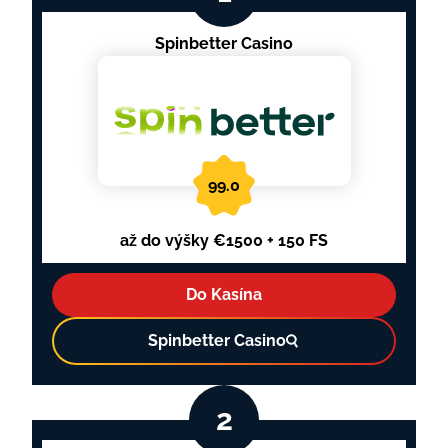
Spinbetter Casino
99.0
až do výšky €1500 + 150 FS
Do Kasína
Spinbetter Casino