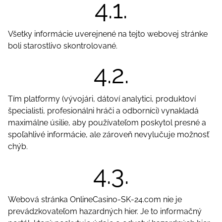
Všetky informácie uverejnené na tejto webovej stránke
boli starostlivo skontrolované.
Tím platformy (vývojári, dátoví analytici, produktoví
špecialisti, profesionálni hráči a odborníci) vynakladá
maximálne úsilie, aby používateľom poskytol presné a
spoľahlivé informácie, ale zároveň nevylučuje možnosť
chýb.
Webová stránka OnlineCasino-SK-24.com nie je
prevádzkovateľom hazardných hier. Je to informačný