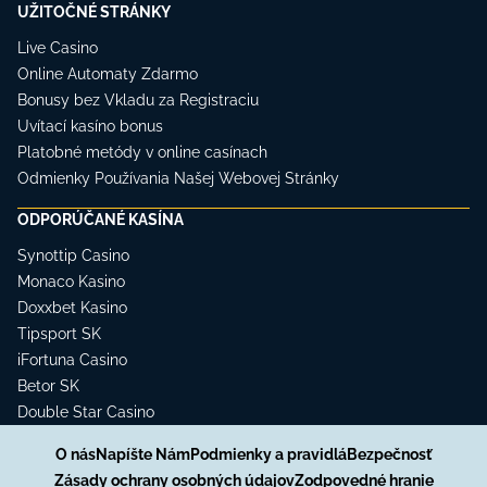
UŽITOČNÉ STRÁNKY
Live Casino
Online Automaty Zdarmo
Bonusy bez Vkladu za Registraciu
Uvítací kasíno bonus
Platobné metódy v online casínach
Odmienky Používania Našej Webovej Stránky
ODPORÚČANÉ KASÍNA
Synottip Casino
Monaco Kasino
Doxxbet Kasino
Tipsport SK
iFortuna Casino
Betor SK
Double Star Casino
O nás
Napíšte Nám
Podmienky a pravidlá
Bezpečnosť
Zásady ochrany osobných údajov
Zodpovedné hranie