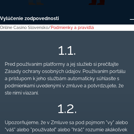
Vylúčenie zodpovednosti
Online Casino Slovensko
Podmienky a pravidlá
Oznámenie o autorských právach
Dôvernosť a všetky práva sú vyhradené spoločnosťou
OC24 LTD
Odkazy na iné webové stránky a zodpovednosť za ne
Pred používaním platformy a jej služieb si prečítajte
Zásady ochrany osobných údajov. Používaním portálu
Obmedzenie zodpovednosti
a prístupom k jeho službám automaticky súhlasíte s
Úprava aktuálnych zmluvných podmienok
podmienkami uvedenými v zmluve a potvrdzujete, že
ste nimi viazaní.
Chcete byť prvý, kto sa dozvie o našich aktualizáciách?
Upozorňujeme, že v Zmluve sa pod pojmom "vy" alebo
"váš" alebo "používateľ" alebo "hráč" rozumie akákoľvek