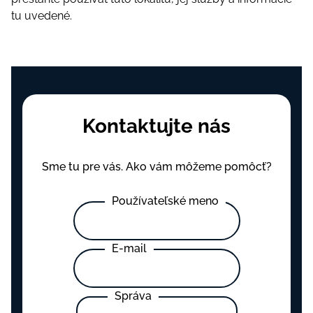
tu uvedené.
Kontaktujte nás
Sme tu pre vás. Ako vám môžeme pomôcť?
Používateľské meno
E-mail
Správa