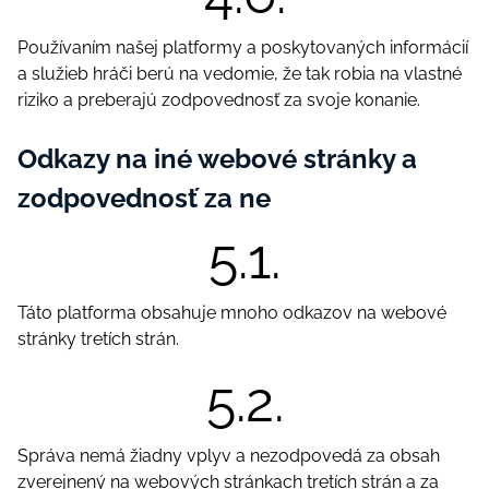
Používaním našej platformy a poskytovaných informácií
a služieb hráči berú na vedomie, že tak robia na vlastné
riziko a preberajú zodpovednosť za svoje konanie.
Odkazy na iné webové stránky a
zodpovednosť za ne
Táto platforma obsahuje mnoho odkazov na webové
stránky tretích strán.
Správa nemá žiadny vplyv a nezodpovedá za obsah
zverejnený na webových stránkach tretích strán a za