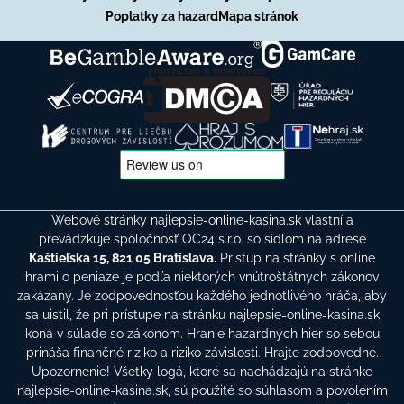
Poplatky za hazard
Mapa stránok
Webové stránky najlepsie-online-kasina.sk vlastní a
prevádzkuje spoločnosť OC24 s.r.o. so sídlom na adrese
Kaštieľska 15, 821 05 Bratislava.
Prístup na stránky s online
hrami o peniaze je podľa niektorých vnútroštátnych zákonov
zakázaný. Je zodpovednosťou každého jednotlivého hráča, aby
sa uistil, že pri prístupe na stránku najlepsie-online-kasina.sk
koná v súlade so zákonom. Hranie hazardných hier so sebou
prináša finančné riziko a riziko závislosti. Hrajte zodpovedne.
Upozornenie! Všetky logá, ktoré sa nachádzajú na stránke
najlepsie-online-kasina.sk, sú použité so súhlasom a povolením