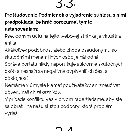
Preštudovanie Podmienok a vyjadrenie súhlasu s nimi
predpokladá, že hráč porozumel týmto
ustanoveniam:
Pseudonym účtu na tejto webovej stránke je virtuálna
entita.
Akákoľvek podobnosť alebo zhoda pseudonymu so
skutočnými menami iných osôb je náhodná.
Správa portálu nikdy neporušuje súkromie skutočných
osôb a nesnaží sa negatívne ovplyvniť ich česť a
dôstojnosť.
Nemáme v úmysle klamať používateľov ani zneužívať
dôveru našich zákazníkov.
V prípade konfliktu vás v prvom rade žiadame, aby ste
sa obrátili na našu službu podpory, ktorá problém
vyrieši.