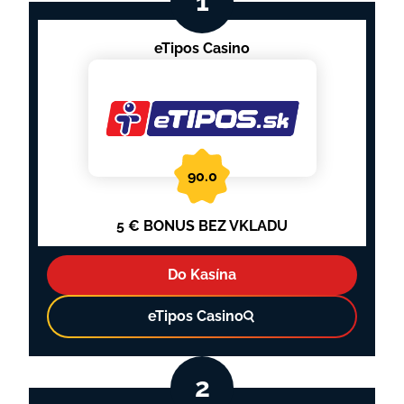
eTipos Casino
90.0
5 € BONUS BEZ VKLADU
Do Kasína
eTipos Casino