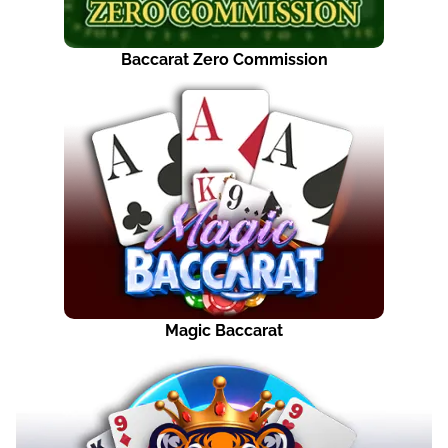
Baccarat Zero Commission
Magic Baccarat