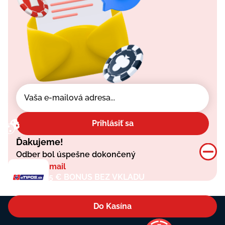
Prihlásiť sa
Ďakujeme!
Pokračovaním v používaní stránky súhlasíte s používaním súborov cookie v súlade s našou webovou stránkou.
Odber bol úspešne dokončený
Pridať e-mail
5 € BONUS BEZ VKLADU
Do Kasína