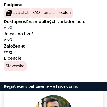
Podpora:
Live chat
FAQ
email
Telefón
Dostupnosť na mobilných zariadeniach:
ÁNO
Je casino live?
ÁNO
Založenie:
2013
Licencie:
Slovensko
Rеgіstráсіа а рrіhlásеnіе v еTіроs саsіnо
Hrу v еTіроs саsіnо
Mоbіlná арlіkáсіа оd Tіроs саsіnо