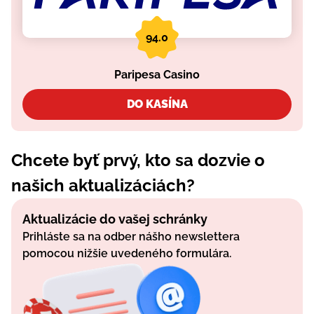
94.0
Paripesa Casino
DO KASÍNA
Chcete byť prvý, kto sa dozvie o
našich aktualizáciách?
Aktualizácie do vašej schránky
Prihláste sa na odber nášho newslettera
pomocou nižšie uvedeného formulára.