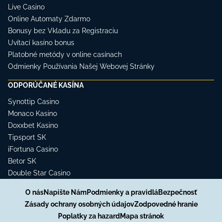
Live Casino
Online Automaty Zdarmo
Bonusy bez Vkladu za Registraciu
Uvítací kasíno bonus
Platobné metódy v online casínach
Odmienky Používania Našej Webovej Stránky
ODPORÚČANÉ KASÍNA
Synottip Casino
Monaco Kasino
Doxxbet Kasino
Tipsport SK
iFortuna Casino
Betor SK
Double Star Casino
O nás
Napíšte Nám
Podmienky a pravidlá
Bezpečnosť
Zásady ochrany osobných údajov
Zodpovedné hranie
Poplatky za hazard
Mapa stránok