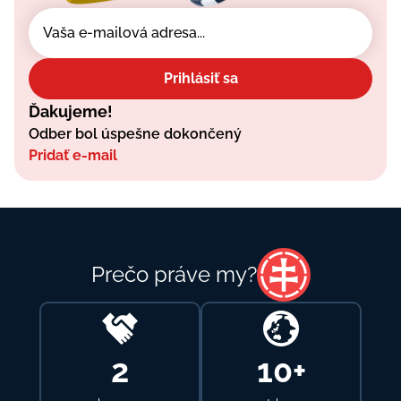
Prihlásiť sa
Ďakujeme!
Odber bol úspešne dokončený
Pridať e-mail
Prečo práve my?
4
16
+