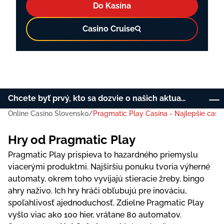
Do Kasína
Casino Cruise
Chcete byť prvý, kto sa dozvie o našich aktualizáciách?
Online Casino Slovensko
Pragmatic Play Casína - Najlepšie casí
Hry od Pragmatic Play
Hry od Pragmatic Play
Pragmatic Play prispieva to hazardného priemyslu
viacerými produktmi. Najširšiu ponuku tvoria výherné
automaty, okrem toho vyvíjajú stieracie žreby, bingo
ahry naživo. Ich hry hráči obľubujú pre inováciu,
spoľahlivosť ajednoduchosť. Zdielne Pragmatic Play
vyšlo viac ako 100 hier, vrátane 80 automatov.