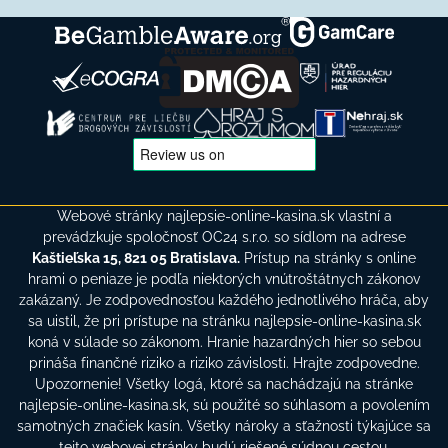
Webové stránky najlepsie-online-kasina.sk vlastní a
prevádzkuje spoločnosť OC24 s.r.o. so sídlom na adrese
Kaštieľska 15, 821 05 Bratislava.
Prístup na stránky s online
hrami o peniaze je podľa niektorých vnútroštátnych zákonov
zakázaný. Je zodpovednosťou každého jednotlivého hráča, aby
sa uistil, že pri prístupe na stránku najlepsie-online-kasina.sk
koná v súlade so zákonom. Hranie hazardných hier so sebou
prináša finančné riziko a riziko závislosti. Hrajte zodpovedne.
Upozornenie! Všetky logá, ktoré sa nachádzajú na stránke
najlepsie-online-kasina.sk, sú použité so súhlasom a povolením
samotných značiek kasín. Všetky nároky a sťažnosti týkajúce sa
tejto webovej stránky budú riešené súdnou cestou.