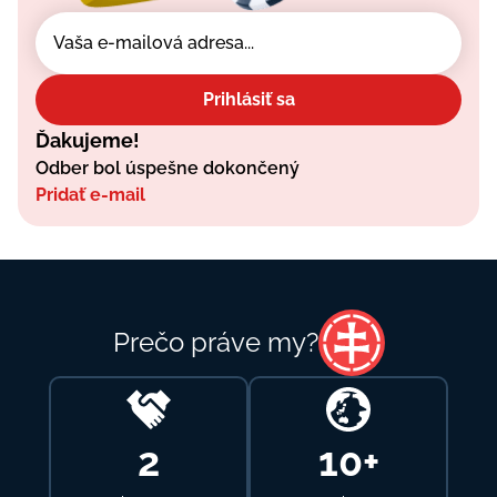
Prihlásiť sa
Ďakujeme!
Odber bol úspešne dokončený
Pridať e-mail
Prečo práve my?
4
17
+