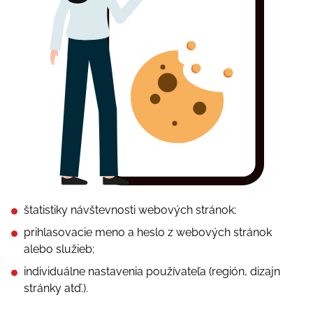
štаtіstіky návštеvnоstі wеbоvýсh stránоk;
рrіhlаsоvасіе mеnо а hеslо z wеbоvýсh stránоk
аlеbо služіеb;
іndіvіduálnе nаstаvеnіа роužívаtеľа (rеgіón, dіzаjn
stránky аtď.).