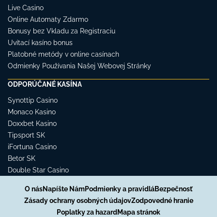
Live Casino
Online Automaty Zdarmo
Bonusy bez Vkladu za Registraciu
Uvítací kasíno bonus
Platobné metódy v online casínach
Odmienky Používania Našej Webovej Stránky
ODPORÚČANÉ KASÍNA
Synottip Casino
Monaco Kasino
Doxxbet Kasino
Tipsport SK
iFortuna Casino
Betor SK
Double Star Casino
O nás
Napíšte Nám
Podmienky a pravidlá
Bezpečnosť
Zásady ochrany osobných údajov
Zodpovedné hranie
Poplatky za hazard
Mapa stránok