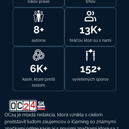
rokov praxe
trhov
12
+
21
K+
autorov
hráčov, ktorí sú s nami
10
K+
237
+
kasín, ktoré prešli
vyriešených sporov
testom
OC24 je mladá redakcia, ktorá vznikla s cieľom
predstaviť ľuďom záujemcov o iGaming so známymi
značkami online kasín aj s novými značkami ktoré sa z