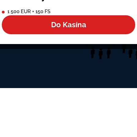
1 500 EUR + 150 FS
Do Kasína