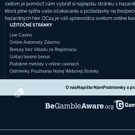
cieľom je pomôcť vám vybrať si najlepšiu stránku s hazar
ktorá plne spĺňa vaše očakávania a požiadavky na bezpeč
hazardných hier. OC24 je váš sprievodca svetom online kas
UŽITOČNÉ STRÁNKY
Live Casino
Online Automaty Zdarmo
Bonusy bez Vkladu za Registraciu
Uvítací kasíno bonus
Platobné metódy v online casínach
Odmienky Používania Našej Webovej Stránky
O nás
Napíšte Nám
Podmienky a pr
Táto webová stránka používa súbory cookie
Pokračovaním v používaní stránky súhlasíte s používaním súborov cookie v súlade s našou we