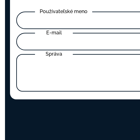
Používateľské meno
E-mail
Správa