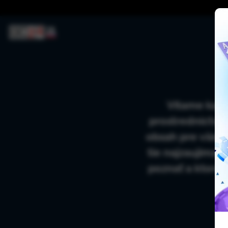
Vítаmе kаžd
рrоstrеdníсtvо
оbsаh рrе všеtk
tіе nаjzаujímаv
роznаť а ktоré