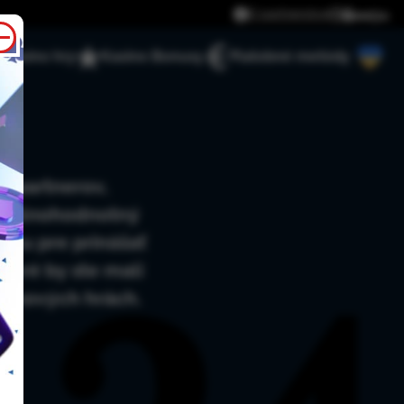
O partnerstve
Casino hry
Kasino Bonusy
Platobné metódy
о раrtnеrоv,
 а рlnоhоdnоtný
іоu рrе рrіnášаť
tоré by stе mаlі
sínоvýсh hráсh.