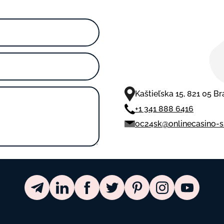
Kaštieľska 15, 821 05 B
+1 341 888 6416
oc24sk@onlinecasino-