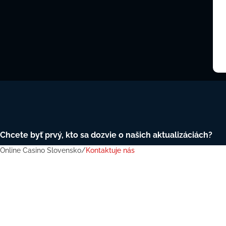
Chcete byť prvý, kto sa dozvie o našich aktualizáciách?
Online Casino Slovensko
Kontaktuje nás