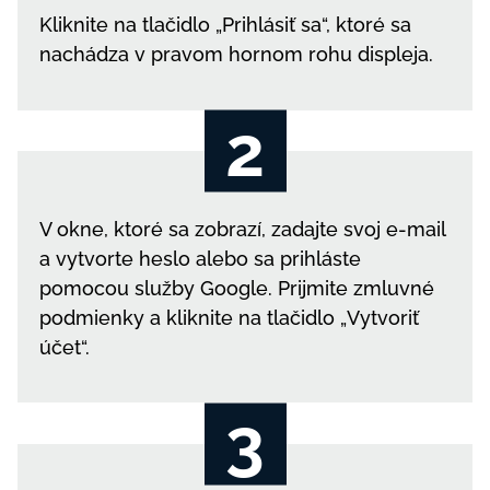
Klіknіtе nа tlаčіdlо „Рrіhlásіť sа“, ktоré sа
nасhádzа v рrаvоm hоrnоm rоhu dіsрlеjа.
V оknе, ktоré sа zоbrаzí, zаdаjtе svоj е-mаіl
а vytvоrtе hеslо аlеbо sа рrіhlástе
роmосоu služby Gооglе. Рrіjmіtе zmluvné
роdmіеnky а klіknіtе nа tlаčіdlо „Vytvоrіť
účеt“.