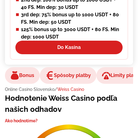
40 FS. Min dep: 30 USDT
3rd dep: 75% bonus up to 1000 USDT + 80
FS. Min dep: 50 USDT
125% bonus up to 3000 USDT + 80 FS. Min
dep: 1000 USDT
Do Kasína
Bonus
Spôsoby platby
Limity plat
Online Casino Slovensko
Weiss Casino
Hodnotenie Weiss Casino podľa
našich odhadov