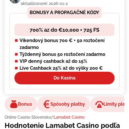
aktualizované: 2026-01-2
700% az do €10,000 + 725 FS
Víkendový bonus 700 € + 50 roztočení
zadarmo
Týždenný bonus 50 roztočení zadarmo
VIP denný cashback až do 15%
Live Cashback 25% až do výšky 200 €
Do Kasína
Bonus
Spôsoby platby
Limity plat
Online Casino Slovensko
Lamabet Casino
Hodnotenie Lamabet Casino podľa